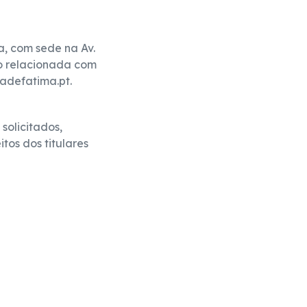
, com sede na Av.
ão relacionada com
adefatima.pt.
solicitados,
tos dos titulares