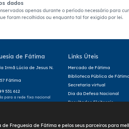
os dados
nservados apenas durante o período necessário para cum
ue foram recolhidos ou enquanto tal for exigido por lei.
uesia de Fátima
Links Úteis
a Irmã Lúcia de Jesus N.
Mercado de Fátima
Biblioteca Pública de Fátim
57 Fátima
Secretaria virtual
49 531 612
Dia da Defesa Nacional
 para a rede fixa nacional
Resultados Eleitorais
@freguesiadefatima.pt
nta de Freguesia de Fátima e pelos seus parceiros para m