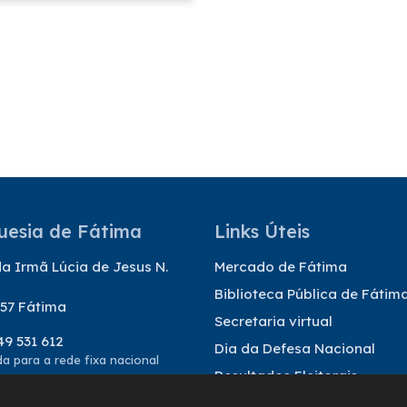
uesia de Fátima
Links Úteis
a Irmã Lúcia de Jesus N.
Mercado de Fátima
Biblioteca Pública de Fátim
57 Fátima
Secretaria virtual
49 531 612
Dia da Defesa Nacional
 para a rede fixa nacional
Resultados Eleitorais
@freguesiadefatima.pt