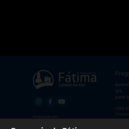
Freg
Avenid
181,
2495-5
+351 2
Chamada
Financiado por:
geral