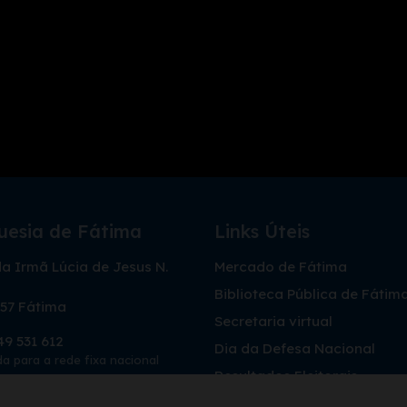
uesia de Fátima
Links Úteis
a Irmã Lúcia de Jesus N.
Mercado de Fátima
Biblioteca Pública de Fátim
57 Fátima
Secretaria virtual
49 531 612
Dia da Defesa Nacional
 para a rede fixa nacional
Resultados Eleitorais
@freguesiadefatima.pt