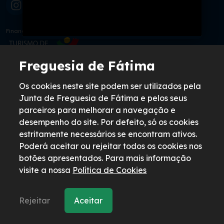
Financiado por:
Freguesia de Fátima
Freguesia de Fátima
Os cookies neste site podem ser utilizados pela
Junta de Freguesia de Fátima e pelos seus
Avenida Irmã Lúcia de Jesus N. 181,
parceiros para melhorar a navegação e
2495-557 Fátima
desempenho do site. Por defeito, só os cookies
+351 249 531 612
estritamente necessários se encontram ativos.
Chamada para a rede fixa nacional
Poderá aceitar ou rejeitar todos os cookies nos
geral@freguesiadefatima.pt
botões apresentados. Para mais informação
visite a nossa
Política de Cookies
Links Úteis
Mercado de Fátima
Rejeitar
Aceitar
Biblioteca Pública de Fátima