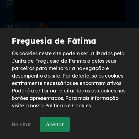
Financiado por:
Freguesia de Fátima
Freguesia de Fátima
Os cookies neste site podem ser utilizados pela
Junta de Freguesia de Fátima e pelos seus
Avenida Irmã Lúcia de Jesus N. 181,
parceiros para melhorar a navegação e
2495-557 Fátima
desempenho do site. Por defeito, só os cookies
+351 249 531 612
estritamente necessários se encontram ativos.
Chamada para a rede fixa nacional
Poderá aceitar ou rejeitar todos os cookies nos
geral@freguesiadefatima.pt
botões apresentados. Para mais informação
visite a nossa
Política de Cookies
Links Úteis
Mercado de Fátima
Rejeitar
Aceitar
Biblioteca de Fátima